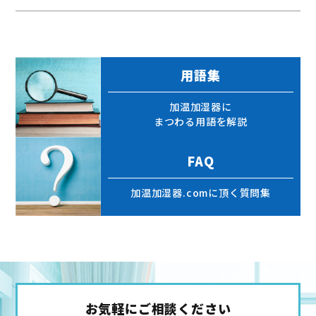
用語集
加温加湿器に
まつわる
用語を解説
FAQ
加温加湿器.comに頂く
質問集
お気軽にご相談ください