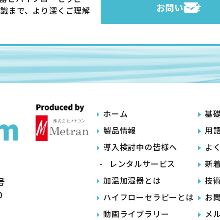
お問い合せ
識まで、より深くご理解
ホーム
基
製品情報
用
導入検討中の皆様へ
よ
レンタルサービス
新
加温加湿器とは
技
号
0
ハイフローセラピーとは
お
動画ライブラリー
メ