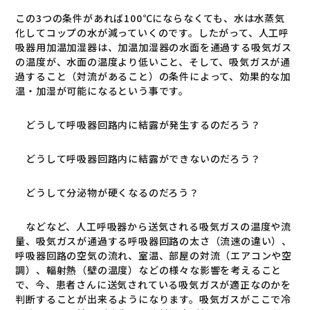
この
3
つの条件があれば
100
℃にならなくても、水は水蒸気
化してコップの水が減っていくのです。したがって、人工呼
吸器用加温加湿器は、加温加湿器の水面を通過する吸気ガス
の温度が、水面の温度より低いこと、そして、吸気ガスが通
過すること（対流があること）の条件によって、効果的な加
温・加湿が可能になるという事です。
どうして呼吸器回路内に結露が発生するのだろう？
どうして呼吸器回路内に結露ができないのだろう？
どうして分泌物が硬くなるのだろう？
などなど、人工呼吸器から送気される吸気ガスの温度や流
量、吸気ガスが通過する呼吸器回路の太さ（流速の違い）、
呼吸器回路の空気の流れ、室温、部屋の対流（エアコンや空
調）、輻射熱（壁の温度）などの様々な影響を考えること
で、今、患者さんに送気されている吸気ガスが適正なのかを
判断することが出来るようになります。吸気ガスがここで冷