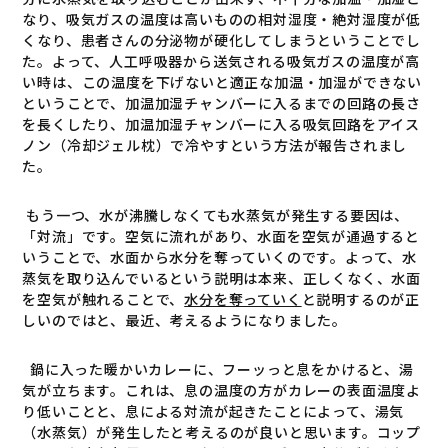
なり、吸気ガスの温度は高いものの相対湿度・絶対湿度が低
くなり、患者さんの分泌物が硬化してしまうということでし
た。よって、人工呼吸器から送気される吸気ガスの温度が高
い時は、この温度を下げないと適正な加温・加湿ができない
ということで、加温加湿チャンバーに入るまでの回路の長さ
を長くしたり、加温加湿チャンバーに入る吸気回路をアイス
ノン（冷却ジェル枕）で冷やすという方法が報告されまし
た。
もう一つ、水が沸騰しなくても水蒸気が発生する要因は、
「対流」です。空気に流れがあり、水面を空気が通過すると
いうことで、水面から水分を奪っていくのです。よって、水
蒸気を取り込んでいるという説明は本来、正しくなく、水面
を空気が触れることで、
水分を奪っていく
と説明するのが正
しいのではと、最近、考えるようになりました。
鍋に入った暖かいカレーに、フーッっと息をかけると、湯
気が立ちます。これは、息の温度の方がカレーの表面温度よ
り低いことと、息による対流が起きたことによって、湯気
（水蒸気）が発生したと考えるのが良いと思います。コップ