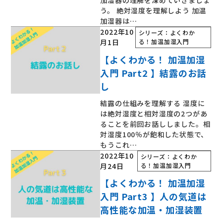
う。 絶対湿度を理解しよう 加温
加湿器は…
2022年10
シリーズ：よくわか
月1日
る！加温加湿入門
【よくわかる！ 加温加湿
入門 Part2 】結露のお話
し
結露の仕組みを理解する 湿度に
は絶対湿度と相対湿度の2つがあ
ることを前回お話ししました。相
対湿度100％が飽和した状態で、
もうこれ…
2022年10
シリーズ：よくわか
月24日
る！加温加湿入門
【よくわかる！ 加温加湿
入門 Part3 】人の気道は
高性能な加温・加湿装置