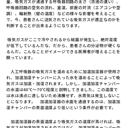
量、吸気ガスが通過する呼吸器回路の太さ（流速の違い）、
呼吸器回路の空気の流れ、室温、部屋の対流（エアコンや空
調）、輻射熱（壁の温度）などの様々な影響を考えること
で、今、患者さんに送気されている吸気ガスが適正なのかを
判断することが出来るようになります。
吸気ガスがここで冷やされるから結露が発生し、絶対湿度
が低下しているんだな、だから、患者さんの分泌物が硬くな
るんだ。こんなことがイメージできる医療者が増えることを
願っています。
人工呼吸器の吸気ガスを温めるために加温加湿器が使用さ
れ、加温加湿チャンバーに入った水を温めることによって吸
気ガスは加温・加湿されます。しかし、加温加湿チャンバー
の水温は
60
℃～
70
℃程度と説明してきました。この温度で
は水は沸点に達しないため沸騰せず、水蒸気は発生しないこ
とになります。 加温加湿器の水面を通過するのは、加温加
湿チャンバーの表面温度より低いという条件が必要です。
加温加湿器の表面温度より吸気ガスの温度が高ければ、吸
気ガスが加温加湿されるのではなく、加温加湿チャンバーの